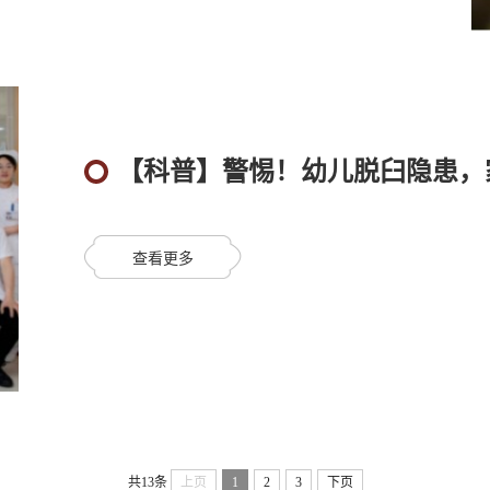
【科普】警惕！幼儿脱臼隐患，
查看更多
共13条
上页
1
2
3
下页