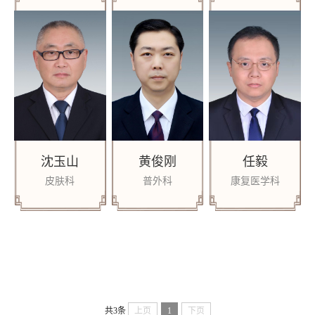
沈玉山
黄俊刚
任毅
皮肤科
普外科
康复医学科
共3条
上页
1
下页