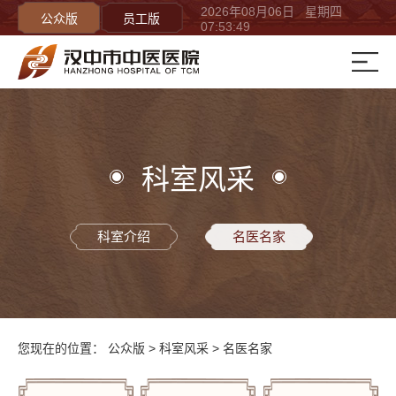
2026年08月06日 星期四
公众版
员工版
07:53:49
科室风采
科室介绍
名医名家
您现在的位置：
公众版
>
科室风采
>
名医名家