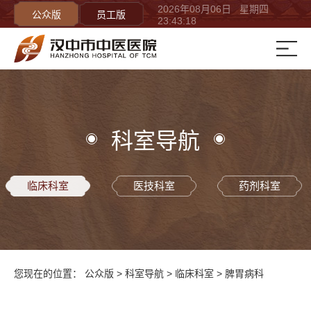
2026年08月06日 星期四
公众版
员工版
23:43:18
科室导航
临床科室
医技科室
药剂科室
您现在的位置：
公众版
>
科室导航
>
临床科室
>
脾胃病科