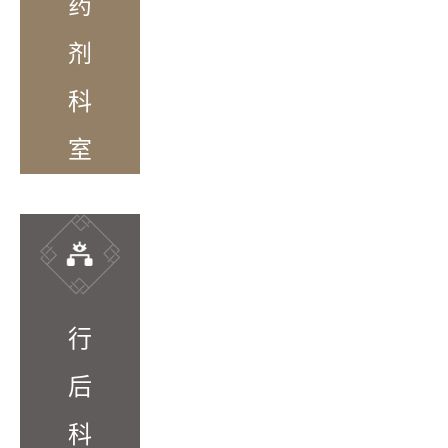
药
剂
科
室
行
后
科