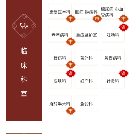
糖尿病·心血
康复医学科
脑病·肿瘤科
管病科
老年病科
重症监护室
肛肠科
临
骨伤科
普外科
脾胃病科
床
科
皮肤科
妇产科
针灸科
室
麻醉手术科
急诊科